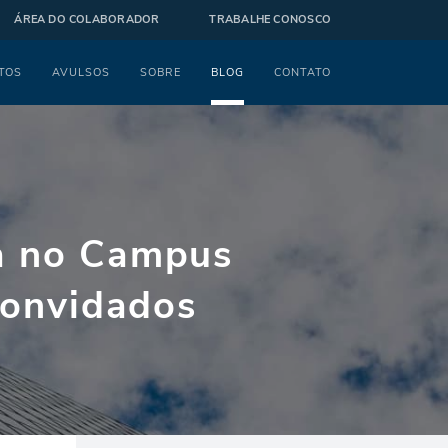
ÁREA DO COLABORADOR
TRABALHE CONOSCO
TOS
AVULSOS
SOBRE
BLOG
CONTATO
ca no Campus
convidados