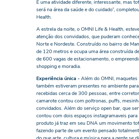
É uma atividade diferente, interessante, mas 
será na área da saúde e do cuidado”, completo
Health.
A estrela da noite, o OMNI Life & Health, est
atenção dos convidados, que puderam conhecer
Norte e Nordeste. Construído no bairro de Mana
de 120 metros e ocupa uma área construída d
de 600 vagas de estacionamento, o empreendim
shopping e moradia.
Experiência única -
Além do OMNI, maquetes d
também estiveram presentes no ambiente para
recebidas cerca de 300 pessoas, entre correto
camarote contou com poltronas, puffs, mesinha
convidados. Além do serviço open bar, que ser
contou com dois espaços instagramaveis para 
produto já traz em seu DNA um movimento tota
fazendo parte de um evento pensado totalmente
do que arte, cultura e música para a gente se d