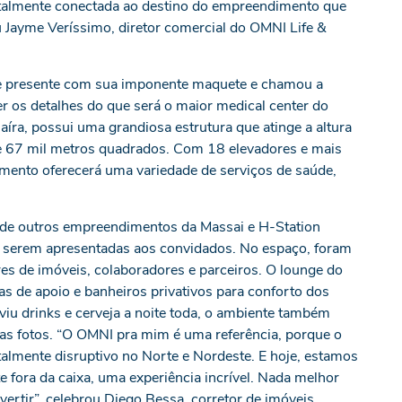
totalmente conectada ao destino do empreendimento que
u Jayme Veríssimo, diretor comercial do OMNI Life &
eve presente com sua imponente maquete e chamou a
 os detalhes do que será o maior medical center do
íra, possui uma grandiosa estrutura que atinge a altura
e 67 mil metros quadrados. Com 18 elevadores e mais
ento oferecerá uma variedade de serviços de saúde,
e outros empreendimentos da Massai e H-Station
 serem apresentadas aos convidados. No espaço, foram
res de imóveis, colaboradores e parceiros. O lounge do
s de apoio e banheiros privativos para conforto dos
viu drinks e cerveja a noite toda, o ambiente também
as fotos. “O OMNI pra mim é uma referência, porque o
lmente disruptivo no Norte e Nordeste. E hoje, estamos
 fora da caixa, uma experiência incrível. Nada melhor
ivertir”, celebrou Diego Bessa, corretor de imóveis.