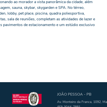
ionando ao morador a vista panorâmica da cidade, além
sagem, sauna, skybar, skygarden e SPA. No térreo,
n, lobby, pet place, piscina, quadra poliesportiva,
tas, sala de reuniões, completam as atividades de lazer e
is pavimentos de estacionamento e um estúdio exclusivo
JOÃO PESSOA - PB
Av. Monteiro da Franca, 1092, Ma
(83) 3044-7881