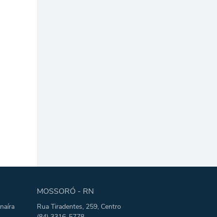
MOSSORÓ - RN
naíra
Rua Tiradentes, 259, Centro
(84) 3316-5778