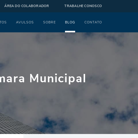
ÁREA DO COLABORADOR
TRABALHE CONOSCO
TOS
AVULSOS
SOBRE
BLOG
CONTATO
mara Municipal