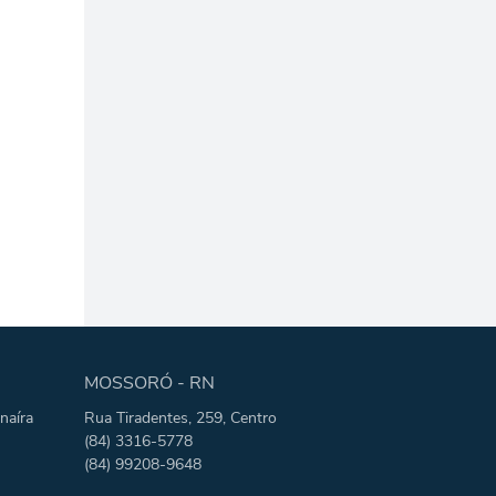
MOSSORÓ - RN
naíra
Rua Tiradentes, 259, Centro
(84) 3316-5778
(84) 99208-9648