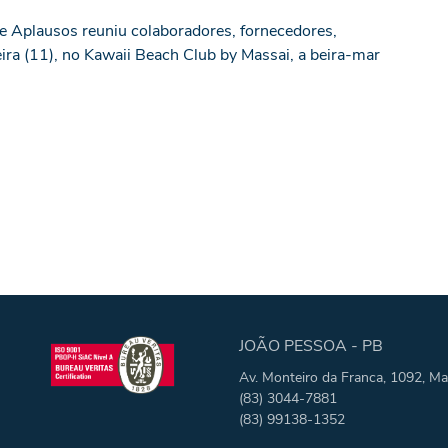
e Aplausos reuniu colaboradores, fornecedores,
-feira (11), no Kawaii Beach Club by Massai, a beira-mar
JOÃO PESSOA - PB
Av. Monteiro da Franca, 1092, Ma
(83) 3044-7881
(83) 99138-1352