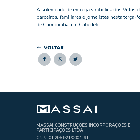
A solenidade de entrega simbólica dos Votos d
parceiros, familiares e jornalistas nesta terça
de Camboinha, em Cabedelo.
VOLTAR
Facebook
Whatsapp
Twitter
MASSAI CONSTRUÇÕES INCORPORAÇÕES E
PARTICIPAÇÕES LTDA
CNPJ: 01.295.921/0001-91